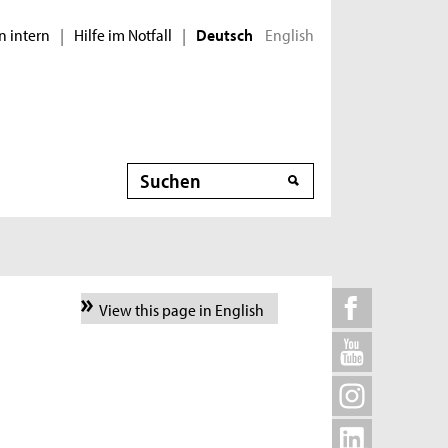
n intern
Hilfe im Notfall
English
|
|
Deutsch
Suche
View this page in English