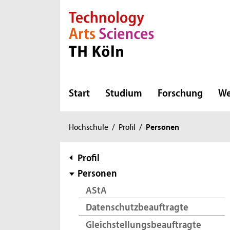
Direkt zur Hauptnavigation
Direkt zur Subnavigation
Direkt zum Inhalt
Direkt zum Fußbereich
Start
Studium
Forschung
We
Sie
Hochschule
/
Profil
/
Personen
sind
hier:
Subnavigation
Profil
Personen
AStA
Datenschutzbeauftragte
Gleichstellungsbeauftragte