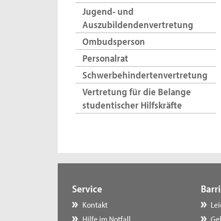
Jugend- und
Auszubildendenvertretung
Ombudsperson
Personalrat
Schwerbehindertenvertretung
Vertretung für die Belange
studentischer Hilfskräfte
Service
Barri
Kontakt
Le
Hilfe im Notfall
Ge