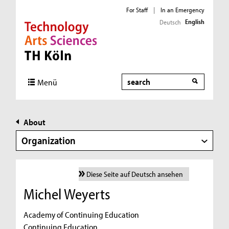
For Staff
|
In an Emergency
English
Deutsch
Direkt zur Hauptnavigation
Direkt zur Subnavigation
Direkt zum Inhalt
Direkt zum Fußbereich
Search
Menü
About
Organization
Diese Seite auf Deutsch ansehen
Michel Weyerts
Academy of Continuing Education
Continuing Education