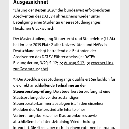
Ausgezeichnet
"Ehrung der Besten 2026" der bundesweit erfolgreichsten
Absolventen des DATEV-Führerscheins wieder unter
Beteiligung einer Studentin unseres Studienganges.
Herzlichen Glückwunsch!
Der Masterstudiengang Steuerrecht und Steuerlehre (LL.M.)
hat im Jahr 2019 Platz 2 aller Universitäten und HAWs in
Deutschland belegt betreffend die Bestnoten der
Absolventen des DATEV-Führerscheins (in: DATEV-
Bildungsforum, 3/20, S. 12;
Auszug S.12
,
externer Link
zur Gesamtausgabe
).
*)
Der Abschluss des Studiengangs qualifiziert Sie fachlich für
die direkt anschließende
Teilnahme an der
Steuerberaterprüfung
. Die Steuerberaterprüfung ist eine
Staatsprüfung, die vor der zuständigen
Steuerberaterkammer abzulegen ist. In den einzelnen
Modulen des Masters sind alle Inhalte eines
Vorbereitungskurses, eines Klausurenkurses sowie
abschließend ein Intensivtraining/Wiederholung
integriert. Sie sitzen aber nicht in einem externen Lehrgang,