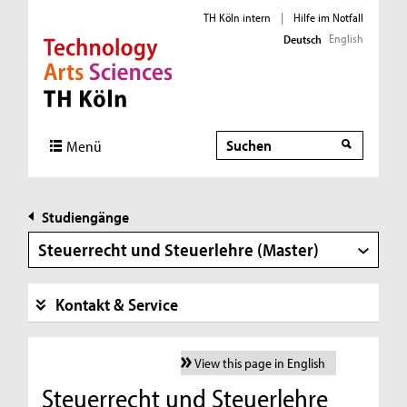
TH Köln intern
|
Hilfe im Notfall
English
Deutsch
Direkt zur Hauptnavigation
Direkt zur Subnavigation
Direkt zum Inhalt
Direkt zum Fußbereich
Suche
Menü
Studiengänge
Steuerrecht und Steuerlehre (Master)
Kontakt & Service
View this page in English
Steuerrecht und Steuerlehre