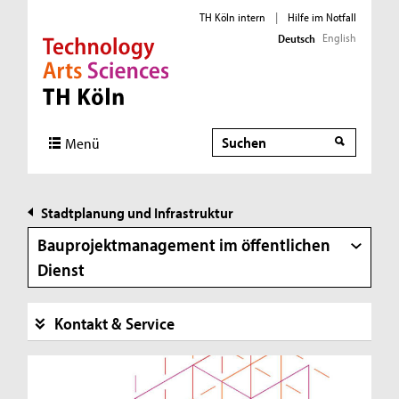
TH Köln intern
|
Hilfe im Notfall
English
Deutsch
Direkt zur Hauptnavigation
Direkt zur Subnavigation
Direkt zum Inhalt
Direkt zum Fußbereich
Suche
Menü
Stadtplanung und Infrastruktur
Bauprojektmanagement im öffentlichen
Dienst
Kontakt & Service