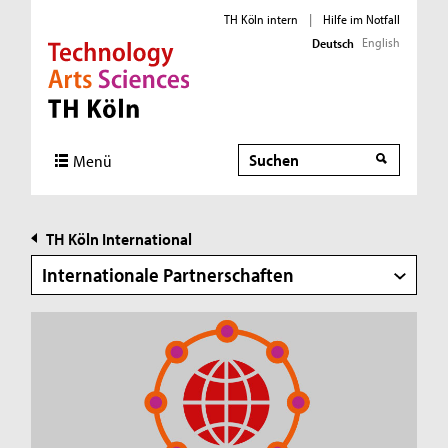
TH Köln intern
|
Hilfe im Notfall
English
Deutsch
Direkt zur Hauptnavigation
Direkt zur Subnavigation
Direkt zum Inhalt
Direkt zum Fußbereich
Suche
Menü
TH Köln International
Internationale Partnerschaften