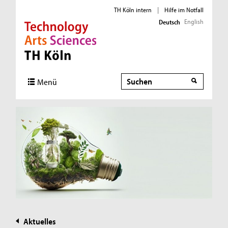
TH Köln intern
|
Hilfe im Notfall
English
Deutsch
Direkt zur Hauptnavigation
Direkt zur Subnavigation
Direkt zum Inhalt
Direkt zum Fußbereich
Suche
Menü
Aktuelles