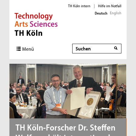
TH Köln intern
|
Hilfe im Notfall
English
Deutsch
Direkt zur Hauptnavigation
Direkt zur Subnavigation
Direkt zum Inhalt
Direkt zum Fußbereich
Suche
Suche
Menü
TH Köln-Forscher Dr. Steffen