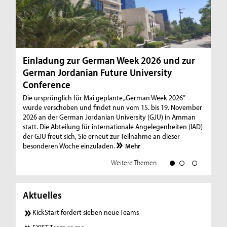
Einladung zur German Week 2026 und zur
Ta
German Jordanian Future University
Ei
Conference
Wi
er
Die ursprünglich für Mai geplante „German Week 2026”
we
wurde verschoben und findet nun vom 15. bis 19. November
auf
2026 an der German Jordanian University (GJU) in Amman
St
statt. Die Abteilung für internationale Angelegenheiten (IAD)
der GJU freut sich, Sie erneut zur Teilnahme an dieser
besonderen Woche einzuladen.
Mehr
Weitere Themen
Aktuelles
KickStart fördert sieben neue Teams