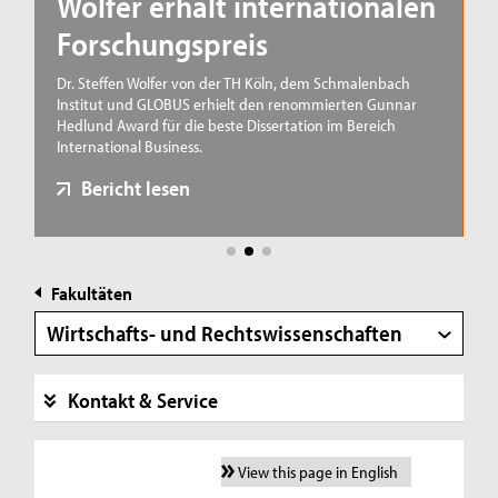
Wolfer erhält internationalen
Forschungspreis
Dr. Steffen Wolfer von der TH Köln, dem Schmalenbach
T
Institut und GLOBUS erhielt den renommierten Gunnar
w
Hedlund Award für die beste Dissertation im Bereich
vo
International Business.
R
2,
Bericht lesen
Fakultäten
Wirtschafts- und Rechtswissenschaften
Kontakt & Service
View this page in English