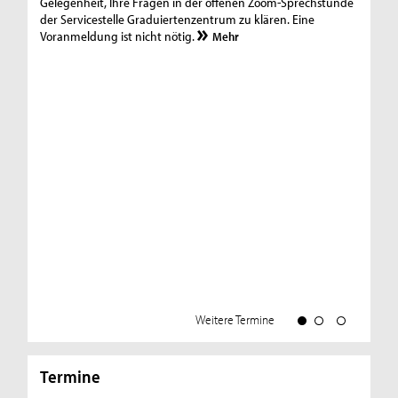
Gelegenheit, Ihre Fragen in der offenen Zoom-Sprechstunde
Ge
der Servicestelle Graduiertenzentrum zu klären. Eine
de
Voranmeldung ist nicht nötig.
Vo
Mehr
Weitere Termine
Termine