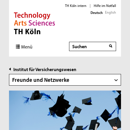
TH Köln intern
|
Hilfe im Notfall
English
Deutsch
Direkt zur Hauptnavigation
Direkt zur Subnavigation
Direkt zum Inhalt
Direkt zum Fußbereich
Suche
Suche
Menü
Institut für Versicherungswesen
Freunde und Netzwerke