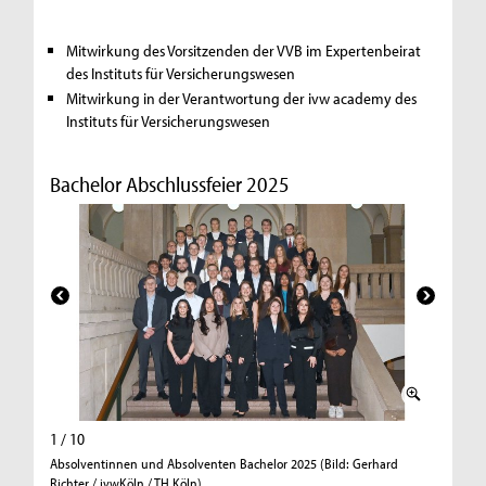
Mitwirkung des Vorsitzenden der VVB im Expertenbeirat
des Instituts für Versicherungswesen
Mitwirkung in der Verantwortung der ivw academy des
Instituts für Versicherungswesen
Bachelor Abschlussfeier 2025
1 / 10
2 / 10
Absolventinnen und Absolventen Bachelor 2025 (Bild: Gerhard
Jahrgang
Richter / ivwKöln / TH Köln)
Richter /