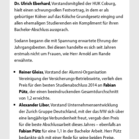
Dr. Ulrich Eberhard
, Vorstandsmitglied der HUK Coburg,
hielt einen schwungvollen Festvortrag, in dem er als
gebürtiger Kölner auf das Kölsche Grundgesetz einging und
allen ehemaligen Studierenden ein Kompliment für ihren
Bachelor-Abschluss aussprach.
Sodann begann die mit Spannung erwartete Ehrung der
Jahrgangsbesten. Bei diesen handelte es sich seit Jahren
erstmals nicht um Frauen, wie Herr Arnold am Rande
erwähnte.
Reiner Gleiss
, Vorstand der Alumni-Organisation
Vereinigung der Versicherungs-Betriebswirte, verlieh den
Preis für den besten Studienabschluss 2014 an
Fabian
Pütz
, der einen beeindruckenden Gesamtdurchschnitt
von 1,2 erreichte.
Alexander Libor
, Vorstand Unternehmensentwicklung
der Zurich Gruppe Deutschland, mit der das IVW sich über
eine langjährige Verbundenheit freut, vergab den Preis
für die beste Abschlussarbeit dieses Jahres – ebenfalls an
Fabian Pütz
für eine 1,1 in der Bachelor Arbeit. Herr Pütz
bedankte sich mit einer Rede für seine beiden Preise.