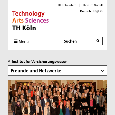
TH Köln intern
|
Hilfe im Notfall
English
Deutsch
Direkt zur Hauptnavigation
Direkt zur Subnavigation
Direkt zum Inhalt
Direkt zum Fußbereich
Suche
Suche
Menü
Institut für Versicherungswesen
Freunde und Netzwerke