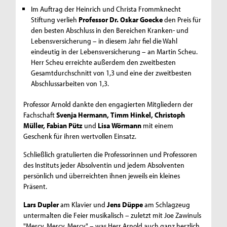
Im Auftrag der Heinrich und Christa Frommknecht
Stiftung verlieh
Professor Dr. Oskar Goecke
den Preis für
den besten Abschluss in den Bereichen Kranken- und
Lebensversicherung – in diesem Jahr fiel die Wahl
eindeutig in der Lebensversicherung – an Martin Scheu.
Herr Scheu erreichte außerdem den zweitbesten
Gesamtdurchschnitt von 1,3 und eine der zweitbesten
Abschlussarbeiten von 1,3.
Professor Arnold dankte den engagierten Mitgliedern der
Fachschaft
Svenja Hermann, Timm Hinkel, Christoph
Müller, Fabian Pütz
und
Lisa Wörmann
mit einem
Geschenk für ihren wertvollen Einsatz.
Schließlich gratulierten die Professorinnen und Professoren
des Instituts jeder Absolventin und jedem Absolventen
persönlich und überreichten ihnen jeweils ein kleines
Präsent.
Lars Dupler
am Klavier und
Jens Düppe
am Schlagzeug
untermalten die Feier musikalisch – zuletzt mit Joe Zawinuls
"Mercy, Mercy, Mercy" – was Herr Arnold auch ganz herzlich