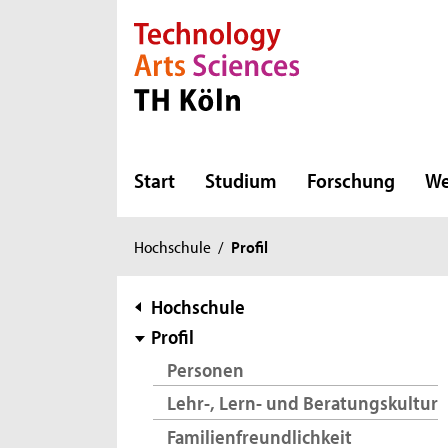
Direkt zur Hauptnavigation
Direkt zur Subnavigation
Direkt zum Inhalt
Direkt zum Fußbereich
Start
Studium
Forschung
We
Sie
Hochschule
/
Profil
sind
hier:
Subnavigation
Hochschule
Profil
Personen
Lehr-, Lern- und Beratungskultur
Familienfreundlichkeit