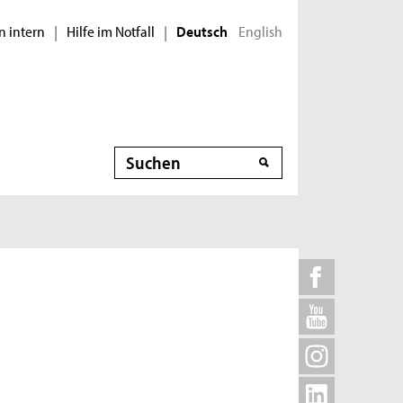
n intern
Hilfe im Notfall
English
|
|
Deutsch
Suche