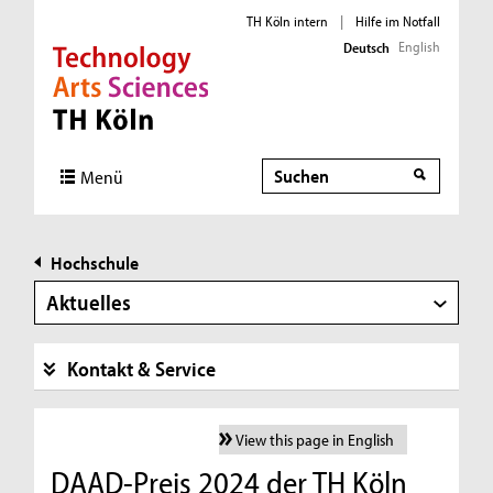
TH Köln intern
|
Hilfe im Notfall
English
Deutsch
Direkt zur Hauptnavigation
Direkt zur Subnavigation
Direkt zum Inhalt
Direkt zum Fußbereich
Suche
Menü
Hochschule
Aktuelles
Kontakt & Service
View this page in English
DAAD-Preis 2024 der TH Köln