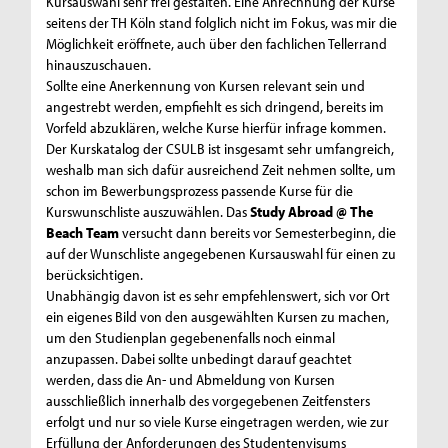
Kursauswahl sehr frei gestalten. Eine Anrechnung der Kurse
seitens der TH Köln stand folglich nicht im Fokus, was mir die
Möglichkeit eröffnete, auch über den fachlichen Tellerrand
hinauszuschauen.
Sollte eine Anerkennung von Kursen relevant sein und
angestrebt werden, empfiehlt es sich dringend, bereits im
Vorfeld abzuklären, welche Kurse hierfür infrage kommen.
Der Kurskatalog der CSULB ist insgesamt sehr umfangreich,
weshalb man sich dafür ausreichend Zeit nehmen sollte, um
schon im Bewerbungsprozess passende Kurse für die
Kurswunschliste auszuwählen. Das
Study Abroad @ The
Beach Team
versucht dann bereits vor Semesterbeginn, die
auf der Wunschliste angegebenen Kursauswahl für einen zu
berücksichtigen.
Unabhängig davon ist es sehr empfehlenswert, sich vor Ort
ein eigenes Bild von den ausgewählten Kursen zu machen,
um den Studienplan gegebenenfalls noch einmal
anzupassen. Dabei sollte unbedingt darauf geachtet
werden, dass die An- und Abmeldung von Kursen
ausschließlich innerhalb des vorgegebenen Zeitfensters
erfolgt und nur so viele Kurse eingetragen werden, wie zur
Erfüllung der Anforderungen des Studentenvisums