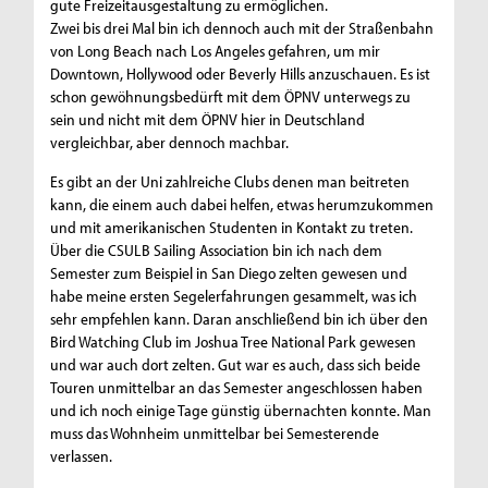
gute Freizeitausgestaltung zu ermöglichen.
Zwei bis drei Mal bin ich dennoch auch mit der Straßenbahn
von Long Beach nach Los Angeles gefahren, um mir
Downtown, Hollywood oder Beverly Hills anzuschauen. Es ist
schon gewöhnungsbedürft mit dem ÖPNV unterwegs zu
sein und nicht mit dem ÖPNV hier in Deutschland
vergleichbar, aber dennoch machbar.
Es gibt an der Uni zahlreiche Clubs denen man beitreten
kann, die einem auch dabei helfen, etwas herumzukommen
und mit amerikanischen Studenten in Kontakt zu treten.
Über die CSULB Sailing Association bin ich nach dem
Semester zum Beispiel in San Diego zelten gewesen und
habe meine ersten Segelerfahrungen gesammelt, was ich
sehr empfehlen kann. Daran anschließend bin ich über den
Bird Watching Club im Joshua Tree National Park gewesen
und war auch dort zelten. Gut war es auch, dass sich beide
Touren unmittelbar an das Semester angeschlossen haben
und ich noch einige Tage günstig übernachten konnte. Man
muss das Wohnheim unmittelbar bei Semesterende
verlassen.