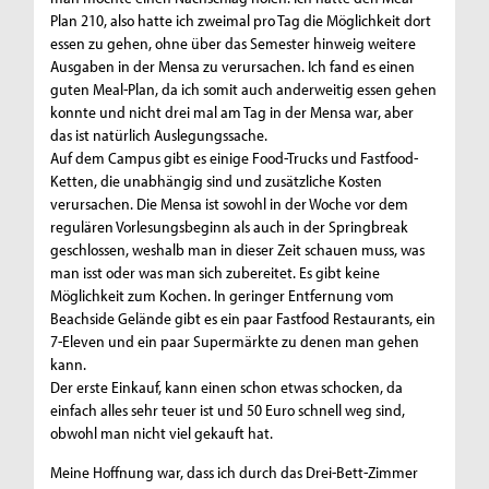
Plan 210, also hatte ich zweimal pro Tag die Möglichkeit dort
essen zu gehen, ohne über das Semester hinweig weitere
Ausgaben in der Mensa zu verursachen. Ich fand es einen
guten Meal-Plan, da ich somit auch anderweitig essen gehen
konnte und nicht drei mal am Tag in der Mensa war, aber
das ist natürlich Auslegungssache.
Auf dem Campus gibt es einige Food-Trucks und Fastfood-
Ketten, die unabhängig sind und zusätzliche Kosten
verursachen. Die Mensa ist sowohl in der Woche vor dem
regulären Vorlesungsbeginn als auch in der Springbreak
geschlossen, weshalb man in dieser Zeit schauen muss, was
man isst oder was man sich zubereitet. Es gibt keine
Möglichkeit zum Kochen. In geringer Entfernung vom
Beachside Gelände gibt es ein paar Fastfood Restaurants, ein
7-Eleven und ein paar Supermärkte zu denen man gehen
kann.
Der erste Einkauf, kann einen schon etwas schocken, da
einfach alles sehr teuer ist und 50 Euro schnell weg sind,
obwohl man nicht viel gekauft hat.
Meine Hoffnung war, dass ich durch das Drei-Bett-Zimmer