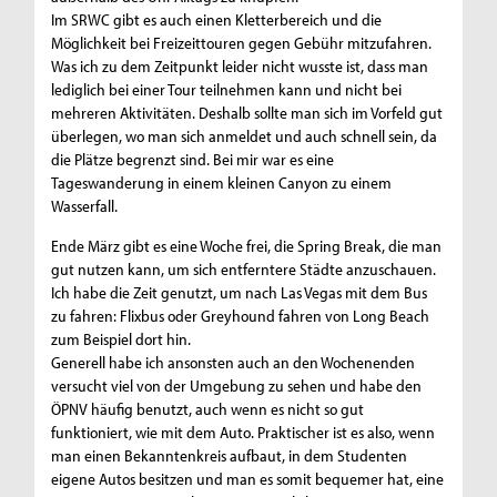
Im SRWC gibt es auch einen Kletterbereich und die
Möglichkeit bei Freizeittouren gegen Gebühr mitzufahren.
Was ich zu dem Zeitpunkt leider nicht wusste ist, dass man
lediglich bei einer Tour teilnehmen kann und nicht bei
mehreren Aktivitäten. Deshalb sollte man sich im Vorfeld gut
überlegen, wo man sich anmeldet und auch schnell sein, da
die Plätze begrenzt sind. Bei mir war es eine
Tageswanderung in einem kleinen Canyon zu einem
Wasserfall.
Ende März gibt es eine Woche frei, die Spring Break, die man
gut nutzen kann, um sich entferntere Städte anzuschauen.
Ich habe die Zeit genutzt, um nach Las Vegas mit dem Bus
zu fahren: Flixbus oder Greyhound fahren von Long Beach
zum Beispiel dort hin.
Generell habe ich ansonsten auch an den Wochenenden
versucht viel von der Umgebung zu sehen und habe den
ÖPNV häufig benutzt, auch wenn es nicht so gut
funktioniert, wie mit dem Auto. Praktischer ist es also, wenn
man einen Bekanntenkreis aufbaut, in dem Studenten
eigene Autos besitzen und man es somit bequemer hat, eine