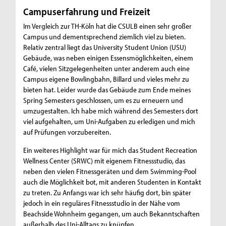
Campuserfahrung und Freizeit
Im Vergleich zur TH-Köln hat die CSULB einen sehr großer
Campus und dementsprechend ziemlich viel zu bieten.
Relativ zentral liegt das University Student Union (USU)
Gebäude, was neben einigen Essensmöglichkeiten, einem
Café, vielen Sitzgelegenheiten unter anderem auch eine
Campus eigene Bowlingbahn, Billard und vieles mehr zu
bieten hat. Leider wurde das Gebäude zum Ende meines
Spring Semesters geschlossen, um es zu erneuern und
umzugestalten. Ich habe mich während des Semesters dort
viel aufgehalten, um Uni-Aufgaben zu erledigen und mich
auf Prüfungen vorzubereiten.
Ein weiteres Highlight war für mich das Student Recreation
Wellness Center (SRWC) mit eigenem Fitnessstudio, das
neben den vielen Fitnessgeräten und dem Swimming-Pool
auch die Möglichkeit bot, mit anderen Studenten in Kontakt
zu treten. Zu Anfangs war ich sehr häufig dort, bin später
jedoch in ein reguläres Fitnessstudio in der Nähe vom
Beachside Wohnheim gegangen, um auch Bekanntschaften
außerhalb des Uni-Alltags zu knüpfen.