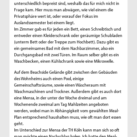
unterschiedlich bepreist sind, weshalb das für mich nicht in
Frage kam. Hier muss man abwägen, wie viel einem die
Privatsphäre wert ist, oder worauf der Fokus im
Auslandssemester bei einem liegt.
Im Zimmer gab es für jeden ein Bett, einen Schreibtisch und
entweder einen Kleiderschrank oder geräumige Schubladen
(unterm Bett oder der Treppe zum Hochbett). Dazu gibt es
ein gemeinsames Bad mit dem Nachbarzimmer, also ein
Durchgangsbad mit zwei Türen. Im Raum selber gibt es ein
Waschbecken, einen Kühlschrank sowie eine Mikrowelle.
Auf dem Beachside Gelände gibt zwischen den Gebäuden
des Wohnheims auch einen Pool, einige
Gemeinschaftsräume, sowie einen Wäscheraum mit
Waschmaschinen und Trockner. Außerdem gibt es auch dort
eine Mensa, in der unter der Woche dreimal und am
Wochenende zweimal am Tag Mahlzeiten angeboten
werden, wobei man in Abhängigkeit vom gewählten Meal-
Plan entsprechend haushalten muss, wie oft man dort essen
geht.
Im Unterschied zur Mensa der TH Köln kann man sich so oft
man möchte einen Nachschlag holen. Ich hatte den Meal-