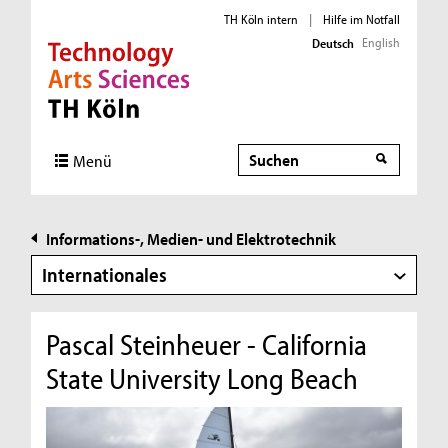
TH Köln intern
|
Hilfe im Notfall
English
Deutsch
Direkt zur Hauptnavigation
Direkt zur Subnavigation
Direkt zum Inhalt
Direkt zum Fußbereich
Suche
Suche
Menü
Informations-, Medien- und Elektrotechnik
Internationales
Pascal Steinheuer - California
State University Long Beach