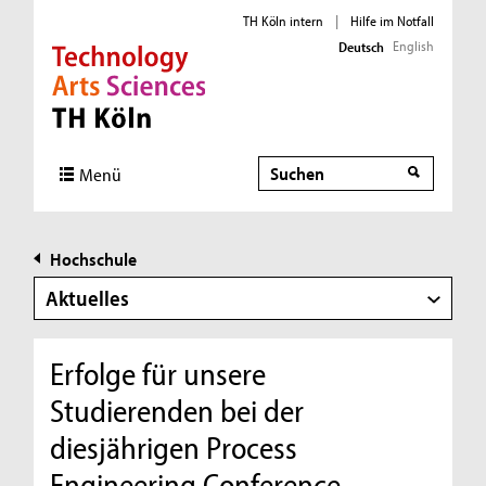
TH Köln intern
|
Hilfe im Notfall
English
Deutsch
Direkt zur Hauptnavigation
Direkt zur Subnavigation
Direkt zum Inhalt
Direkt zum Fußbereich
Suche
Menü
Hochschule
Aktuelles
Erfolge für unsere
Studierenden bei der
diesjährigen Process
Engineering Conference