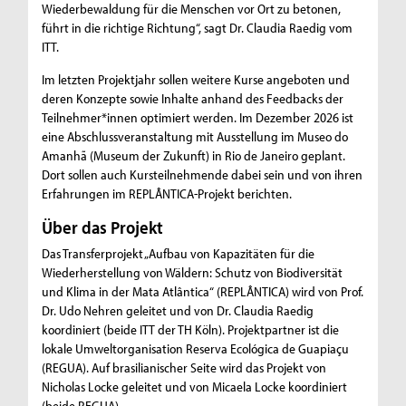
Wiederbewaldung für die Menschen vor Ort zu betonen,
führt in die richtige Richtung“, sagt Dr. Claudia Raedig vom
ITT.
Im letzten Projektjahr sollen weitere Kurse angeboten und
deren Konzepte sowie Inhalte anhand des Feedbacks der
Teilnehmer*innen optimiert werden. Im Dezember 2026 ist
eine Abschlussveranstaltung mit Ausstellung im Museo do
Amanhã (Museum der Zukunft) in Rio de Janeiro geplant.
Dort sollen auch Kursteilnehmende dabei sein und von ihren
Erfahrungen im REPLÂNTICA-Projekt berichten.
Über das Projekt
Das Transferprojekt „Aufbau von Kapazitäten für die
Wiederherstellung von Wäldern: Schutz von Biodiversität
und Klima in der Mata Atlântica“ (REPLÂNTICA) wird von Prof.
Dr. Udo Nehren geleitet und von Dr. Claudia Raedig
koordiniert (beide ITT der TH Köln). Projektpartner ist die
lokale Umweltorganisation Reserva Ecológica de Guapiaçu
(REGUA). Auf brasilianischer Seite wird das Projekt von
Nicholas Locke geleitet und von Micaela Locke koordiniert
(beide REGUA).