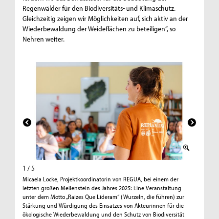
Regenwälder für den Biodiversitäts- und Klimaschutz.
Gleichzeitig zeigen wir Möglichkeiten auf, sich aktiv an der
Wiederbewaldung der Weideflächen zu beteiligen“, so
Nehren weiter.
1 / 5
2 / 5
Micaela Locke, Projektkoordinatorin von REGUA, bei einem der
Bei der 
letzten großen Meilenstein des Jahres 2025: Eine Veranstaltung
aus Expe
unter dem Motto „Raizes Que Lideram“ (Wurzeln, die führen) zur
lud zur 
Stärkung und Würdigung des Einsatzes von Akteurinnen für die
Wiederbe
ökologische Wiederbewaldung und den Schutz von Biodiversität
Mendes/