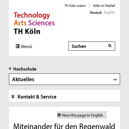
TH Köln intern
|
Hilfe im Notfall
English
Deutsch
Direkt zur Hauptnavigation
Direkt zur Subnavigation
Direkt zum Inhalt
Direkt zum Fußbereich
Suche
Menü
Hochschule
Aktuelles
Kontakt & Service
View this page in English
Miteinander für den Regenwald