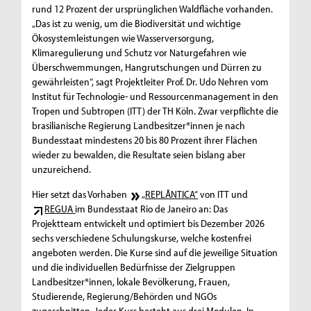
rund 12 Prozent der ursprünglichen Waldfläche vorhanden.
„Das ist zu wenig, um die Biodiversität und wichtige
Ökosystemleistungen wie Wasserversorgung,
Klimaregulierung und Schutz vor Naturgefahren wie
Überschwemmungen, Hangrutschungen und Dürren zu
gewährleisten“, sagt Projektleiter Prof. Dr. Udo Nehren vom
Institut für Technologie- und Ressourcenmanagement in den
Tropen und Subtropen (ITT) der TH Köln. Zwar verpflichte die
brasilianische Regierung Landbesitzer*innen je nach
Bundesstaat mindestens 20 bis 80 Prozent ihrer Flächen
wieder zu bewalden, die Resultate seien bislang aber
unzureichend.
Hier setzt das Vorhaben
„REPLÂNTICA“
von ITT und
REGUA
im Bundesstaat Rio de Janeiro an: Das
Projektteam entwickelt und optimiert bis Dezember 2026
sechs verschiedene Schulungskurse, welche kostenfrei
angeboten werden. Die Kurse sind auf die jeweilige Situation
und die individuellen Bedürfnisse der Zielgruppen
Landbesitzer*innen, lokale Bevölkerung, Frauen,
Studierende, Regierung/Behörden und NGOs
zugeschnitten. Jeder Kurs besteht aus drei Modulen. In