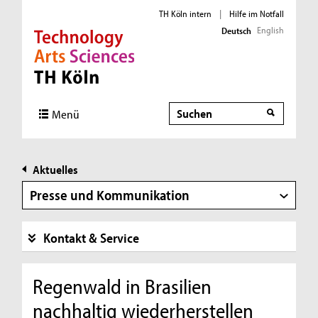
TH Köln intern
|
Hilfe im Notfall
English
Deutsch
Direkt zur Hauptnavigation
Direkt zur Subnavigation
Direkt zum Inhalt
Direkt zum Fußbereich
Suche
Menü
Aktuelles
Presse und Kommunikation
Kontakt & Service
Regenwald in Brasilien
nachhaltig wiederherstellen