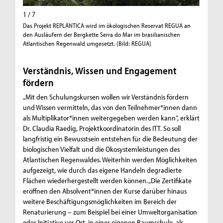
1 / 7
2 / 7
Das Projekt REPLÂNTICA wird im ökologischen Reservat REGUA an
Im Septe
den Ausläufern der Bergkette Serra do Mar im brasilianischen
Projekts
Atlantischen Regenwald umgesetzt. (Bild: REGUA)
Finanzbe
Wiederbe
Organisa
Verständnis, Wissen und Engagement
einem In
fördern
„Mit den Schulungskursen wollen wir Verständnis fördern
und Wissen vermitteln, das von den Teilnehmer*innen dann
als Multiplikator*innen weitergegeben werden kann“, erklärt
Dr. Claudia Raedig, Projektkoordinatorin des ITT. So soll
langfristig ein Bewusstsein entstehen für die Bedeutung der
biologischen Vielfalt und die Ökosystemleistungen des
Atlantischen Regenwaldes. Weiterhin werden Möglichkeiten
aufgezeigt, wie durch das eigene Handeln degradierte
Flächen wiederhergestellt werden können. „Die Zertifikate
eröffnen den Absolvent*innen der Kurse darüber hinaus
weitere Beschäftigungsmöglichkeiten im Bereich der
Renaturierung – zum Beispiel bei einer Umweltorganisation
oder Initiative vor Ort, in einer eigenen Baumschule, als