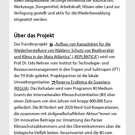
sollen beispielsweise Setzlinge einheimischer Baumarten,
Werkzeuge, Düngemittel, Arbeitskraft, Wissen oder Land zur
Verfügung gestellt und aktiv für die Wiederbewaldung
eingesetzt werden.
Über das Projekt
Das Transferprojekt
„Aufbau von Kapazitäten für die
Wiederherstellung von Wäldern: Schutz von Biodiversität
und Klima in der Mata Atlântica“ („REPLÂNTICA“)
wird von
Prof. Dr. Udo Nehren vom Institut für Technologie- und
Ressourcenmanagement in den Tropen und Subtropen (ITT)
der TH Köln geleitet. Projektpartner ist die lokale
Umweltorganisation
Reserva Ecológica de Guapiaçu
(REGUA)
. Das Vorhaben wird vom Programm IKI Medium
Grants der Internationalen Klimaschutzinitiative (IKI) über
einen Zeitraum von drei Jahren mit knapp 800.000 Euro
gefördert. Die IKI fördert seit 2020 Nord-Süd-Kooperationen,
die zusammen mit zivilgesellschaftlichen Akteur*innen vor
Ort innovative Beiträge zur Umsetzung des Pariser
Klimaschutzabkommens und des Übereinkommens über die
biologische Vielfalt leisten. Verantwortet wird die IKI vom