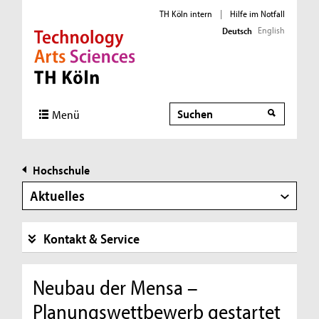
TH Köln intern
|
Hilfe im Notfall
English
Deutsch
Direkt zur Hauptnavigation
Direkt zur Subnavigation
Direkt zum Inhalt
Direkt zum Fußbereich
Suche
Menü
Hochschule
Aktuelles
Kontakt & Service
Neubau der Mensa –
Planungswettbewerb gestartet