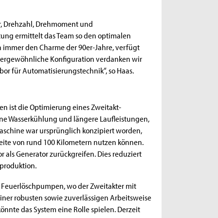
r, Drehzahl, Drehmoment und
tung ermittelt das Team so den optimalen
ch immer den Charme der 90er-Jahre, verfügt
ßergewöhnliche Konfiguration verdanken wir
or für Automatisierungstechnik“, so Haas.
en ist die Optimierung eines Zweitakt-
ne Wasserkühlung und längere Laufleistungen,
Maschine war ursprünglich konzipiert worden,
weite von rund 100 Kilometern nutzen können.
r als Generator zurückgreifen. Dies reduziert
produktion.
 Feuerlöschpumpen, wo der Zweitakter mit
iner robusten sowie zuverlässigen Arbeitsweise
nnte das System eine Rolle spielen. Derzeit