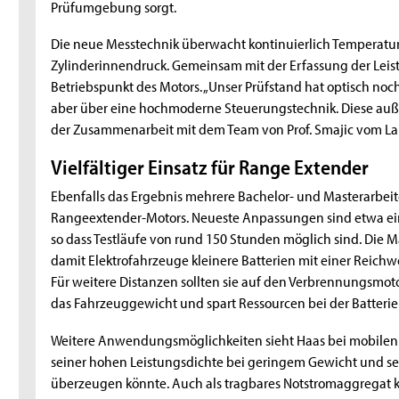
Prüfumgebung sorgt.
Die neue Messtechnik überwacht kontinuierlich Temperatu
Zylinderinnendruck. Gemeinsam mit der Erfassung der Leis
Betriebspunkt des Motors. „Unser Prüfstand hat optisch no
aber über eine hochmoderne Steuerungstechnik. Diese au
der Zusammenarbeit mit dem Team von Prof. Smajic vom Lab
Vielfältiger Einsatz für Range Extender
Ebenfalls das Ergebnis mehrere Bachelor- und Masterarbeit
Rangeextender-Motors. Neueste Anpassungen sind etwa ei
so dass Testläufe von rund 150 Stunden möglich sind. Die 
damit Elektrofahrzeuge kleinere Batterien mit einer Reich
Für weitere Distanzen sollten sie auf den Verbrennungsmoto
das Fahrzeuggewicht und spart Ressourcen bei der Batterie
Weitere Anwendungsmöglichkeiten sieht Haas bei mobilen
seiner hohen Leistungsdichte bei geringem Gewicht und se
überzeugen könnte. Auch als tragbares Notstromaggregat kö