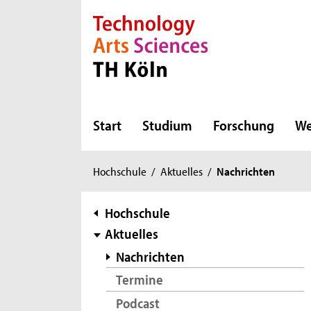
Direkt zur Hauptnavigation
Direkt zur Subnavigation
Direkt zum Inhalt
Direkt zum Fußbereich
Start
Studium
Forschung
We
Sie
Hochschule
/
Aktuelles
/
Nachrichten
sind
hier:
Subnavigation
Hochschule
Aktuelles
Nachrichten
Termine
Podcast