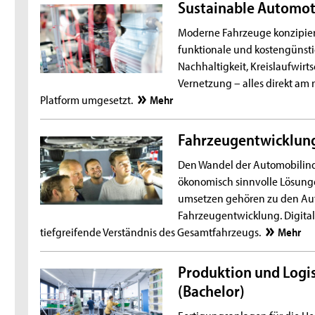
Sustainable Automot
Moderne Fahrzeuge konzipiere
funktionale und kostengünst
Nachhaltigkeit, Kreislaufwirts
Vernetzung – alles direkt am
Platform umgesetzt.
Mehr
Fahrzeugentwicklung
Den Wandel der Automobilindu
ökonomisch sinnvolle Lösunge
umsetzen gehören zu den Auf
Fahrzeugentwicklung. Digita
tiefgreifende Verständnis des Gesamtfahrzeugs.
Mehr
Produktion und Logi
(Bachelor)
Fertigungsanlagen für die He