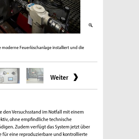
2 / 5
moderne Feuerlöschanlage installiert und die
Der Zweitakt-Rangeext
Masterarbeiten aufgeba
Weiter
ie den Versuchsstand im Notfall mit einem
fektiv, ohne empfindliche technische
gen. Zudem verfügt das System jetzt über
 für eine reproduzierbare und kontrollierte