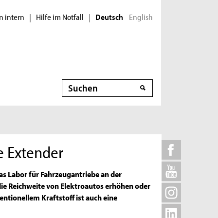
n intern
Hilfe im Notfall
English
|
|
Deutsch
Suche
e Extender
s Labor für Fahrzeugantriebe an der
ie Reichweite von Elektroautos erhöhen oder
ntionellem Kraftstoff ist auch eine