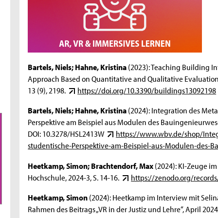
Bartels, Niels; Hahne, Kristina
(2023): Teaching Building I
Approach Based on Quantitative and Qualitative Evaluation o
13 (9), 2198.
https://doi.org/10.3390/buildings13092198
Bartels, Niels; Hahne, Kristina
(2024): Integration des Meta
Perspektive am Beispiel aus Modulen des Bauingenieurwesens
DOI: 10.3278/HSL2413W
https://www.wbv.de/shop/Integ
studentische-Perspektive-am-Beispiel-aus-Modulen-des
Heetkamp, Simon; Brachtendorf, Max
(2024): KI-Zeuge im 
Hochschule, 2024-3, S. 14-16.
https://zenodo.org/record
Heetkamp, Simon
(2024): Heetkamp im Interview mit Sel
Rahmen des Beitrags „VR in der Justiz und Lehre“, April 2024