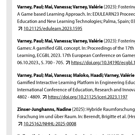
Varney, Paul; Mai, Vanessa; Varney, Valérie
(2023): Fosterin
A Game based Learning Approach. In: EDULEARN23 Proceedi
Education and New Learning Technologies; Palma, Spain; 03.0
10.21125/edulearn.2023.1595
Varney, Paul; Mai, Vanessa; Varney, Valérie
(2023): Fosterin
Games: A gamified GBL concept. In: Proceedings of the 17
Learning, ECGBL 2023. 17th European Conference on Games 
06.10.2023., S. 700 - 705.
https://doi.org/10.34190/ecgbl.
Varney, Paul; Mai, Vanessa; Maloko, Haadi; Varney, Valérie
Gamified Interactive Learning Platform in Engineering Educ
International Conference of Education, Research and Innovat
4802 - 4809.
https://doi.org/10.21125/iceri.2023.1197
Zinser-Junghanns, Nadine
(2025): Hybride Raumforschun
Forschung im und über Raum. In: Berendt, Brigitte et al. (
10.25162/NHHL-2025-0008