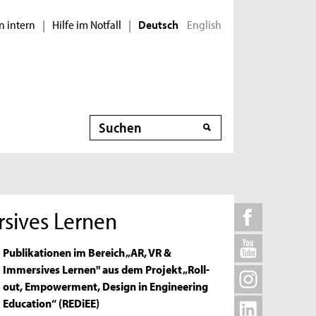
n intern
Hilfe im Notfall
English
|
|
Deutsch
Suche
rsives Lernen
Publikationen im Bereich „AR, VR &
Immersives Lernen" aus dem Projekt „Roll-
out, Empowerment, Design in Engineering
Education“ (REDiEE)