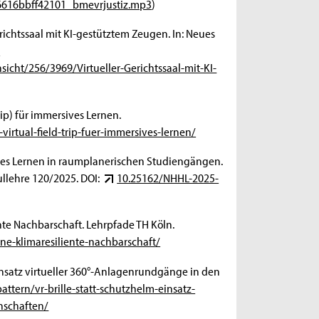
/6616bbff42101_bmevrjustiz.mp3
)
erichtssaal mit KI-gestütztem Zeugen. In: Neues
-
icht/256/3969/Virtueller-Gerichtssaal-mit-KI-
Trip) für immersives Lernen.
virtual-field-trip-fuer-immersives-lernen/
sives Lernen in raumplanerischen Studiengängen.
hullehre 120/2025. DOI:
10.25162/NHHL-2025-
nte Nachbarschaft. Lehrpfade TH Köln.
ine-klimaresiliente-nachbarschaft/
Einsatz virtueller 360°-Anlagenrundgänge in den
ttern/vr-brille-statt-schutzhelm-einsatz-
nschaften/