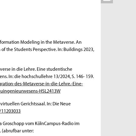
nformation Modeling in the Metaverse. An
f the Students Perspective. In: Buildings 2023,
verse in die Lehre. Eine studentische
. In: die hochschullehre 13/2024, S. 146- 159.
ration-des-Metaverse-in-die-Lehre.-Eine-
-Bauingenieurwesens-HSL2413W
virtuellen Gerichtssaal. In: Die Neue
s/11203033
ina Groschopp vom KölnCampus-Radio im
. (abrufbar unter: