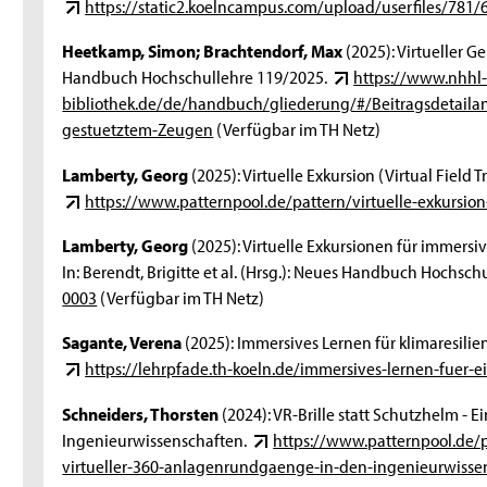
https://static2.koelncampus.com/upload/userfiles/781
Heetkamp, Simon; Brachtendorf, Max
(2025): Virtueller G
Handbuch Hochschullehre 119/2025.
https://www.nhhl
bibliothek.de/de/handbuch/gliederung/#/Beitragsdetailans
gestuetztem-Zeugen
(Verfügbar im TH Netz)
Lamberty, Georg
(2025): Virtuelle Exkursion (Virtual Field 
https://www.patternpool.de/pattern/virtuelle-exkursion-
Lamberty, Georg
(2025): Virtuelle Exkursionen für immer
In: Berendt, Brigitte et al. (Hrsg.): Neues Handbuch Hochsc
0003
(Verfügbar im TH Netz)
Sagante, Verena
(2025): Immersives Lernen für klimaresilie
https://lehrpfade.th-koeln.de/immersives-lernen-fuer-e
Schneiders, Thorsten
(2024): VR-Brille statt Schutzhelm - 
Ingenieurwissenschaften.
https://www.patternpool.de/pa
virtueller-360-anlagenrundgaenge-in-den-ingenieurwisse