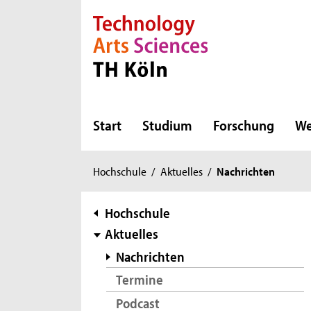
Direkt zur Hauptnavigation
Direkt zur Subnavigation
Direkt zum Inhalt
Direkt zum Fußbereich
Start
Studium
Forschung
We
Sie
Hochschule
/
Aktuelles
/
Nachrichten
sind
hier:
Subnavigation
Hochschule
Aktuelles
Nachrichten
Termine
Podcast