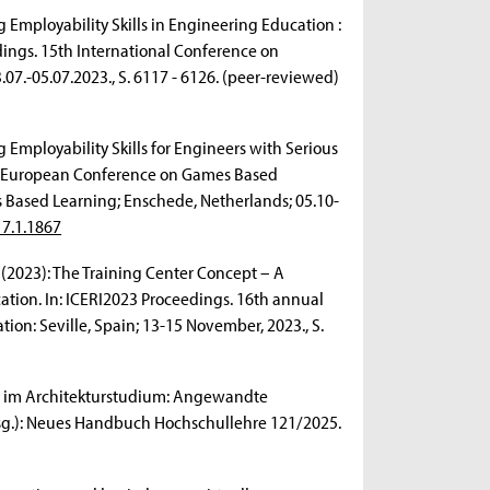
g Employability Skills in Engineering Education :
ngs. 15th International Conference on
7.-05.07.2023., S. 6117 - 6126. (peer-reviewed)
g Employability Skills for Engineers with Serious
th European Conference on Games Based
Based Learning; Enschede, Netherlands; 05.10-
17.1.1867
(2023): The Training Center Concept – A
ation. In: ICERI2023 Proceedings. 16th annual
ion: Seville, Spain; 13-15 November, 2023., S.
g im Architekturstudium: Angewandte
Hrsg.): Neues Handbuch Hochschullehre 121/2025.