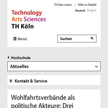
TH Köln intern
|
Hilfe im Notfall
English
Deutsch
Direkt zur Hauptnavigation
Direkt zur Subnavigation
Direkt zum Inhalt
Direkt zum Fußbereich
Suche
Menü
Hochschule
Aktuelles
Kontakt & Service
Wohlfahrtsverbände als
politische Akteure: Drei