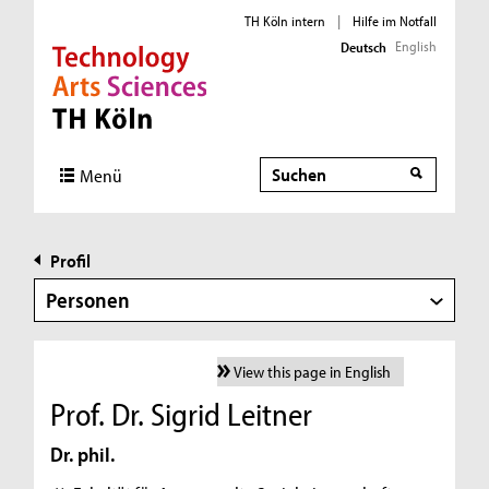
TH Köln intern
|
Hilfe im Notfall
English
Deutsch
Direkt zur Hauptnavigation
Direkt zur Subnavigation
Direkt zum Inhalt
Direkt zum Fußbereich
Suche
Menü
Profil
Personen
View this page in English
Prof. Dr. Sigrid Leitner
Dr. phil.