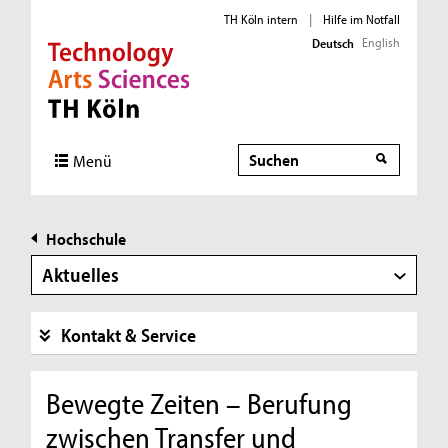
TH Köln intern
|
Hilfe im Notfall
English
Deutsch
Direkt zur Hauptnavigation
Direkt zur Subnavigation
Direkt zum Inhalt
Direkt zum Fußbereich
Suche
Menü
Hochschule
Aktuelles
Kontakt & Service
Bewegte Zeiten – Berufung
zwischen Transfer und