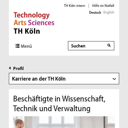
TH Köln intern
|
Hilfe im Notfall
English
Deutsch
Direkt zur Hauptnavigation
Direkt zur Subnavigation
Direkt zum Inhalt
Direkt zum Fußbereich
Suche
Menü
Profil
Karriere an der TH Köln
Beschäftigte in Wissenschaft,
Technik und Verwaltung