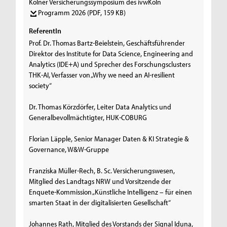
Kölner Versicherungssymposium des ivwKöln
Programm 2026
(PDF, 159 KB)
ReferentIn
Prof. Dr. Thomas Bartz-Beielstein, Geschäftsführender
Direktor des Institute for Data Science, Engineering and
Analytics (IDE+A) und Sprecher des Forschungsclusters
THK-AI, Verfasser von „Why we need an AI-resilient
society“
Dr. Thomas Körzdörfer, Leiter Data Analytics und
Generalbevollmächtigter, HUK-COBURG
Florian Läpple, Senior Manager Daten & KI Strategie &
Governance, W&W-Gruppe
Franziska Müller-Rech, B. Sc. Versicherungswesen,
Mitglied des Landtags NRW und Vorsitzende der
Enquete-Kommission „Künstliche Intelligenz – für einen
smarten Staat in der digitalisierten Gesellschaft“
Johannes Rath, Mitglied des Vorstands der Signal Iduna,