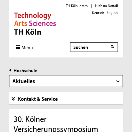
TH Köln intern
|
Hilfe im Notfall
English
Deutsch
Direkt zur Hauptnavigation
Direkt zur Subnavigation
Direkt zum Inhalt
Direkt zum Fußbereich
Suche
Menü
Hochschule
Aktuelles
Kontakt & Service
30. Kölner
Versicherungssymposium