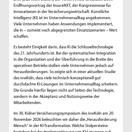
Eröffnungsvortrag der InsureNXT, der Kongressmesse für
Innovationen in der Versicherungswirtschaft. Künstliche
Intelligenz (KI) ist im Unternehmensalltag angekommen.
Viele Unternehmen haben Anwendungen implementiert,
die in – zumeist noch abgegrenzten Einsatzszenarien – Wert
schaffen.
Es besteht Einigkeit darin, dass KI die Schlüsseltechnologie
des 21. Jahrhunderts ist. Bei der systematischen Integration
in die Organisation und der Überführung in die Breite des
operativen Betriebs stoßen viele Unternehmen jedoch auf
Herausforderungen. So zeigte sich in einer aktuellen Studie
des ivwKöln, dass viele technisch-konzeptionell gut
durchdachte KI-Lösungen im Unternehmensalltag scheitern.
Die Gründe hierfür liegen nicht auf Seiten der Technologie,
sondern in der Akzeptanz und Nutzungsweise der
Mitarbeitenden.
Im 30. Kölner Versicherungssymposium des ivwKöln am 20.
November 2026 beleuchten wir daher die „Herausforderung
Mensch“ in der KI-Transformation. Welche Stolpersteine
bestehen bei der Implementierung von KI-Lösungen auf