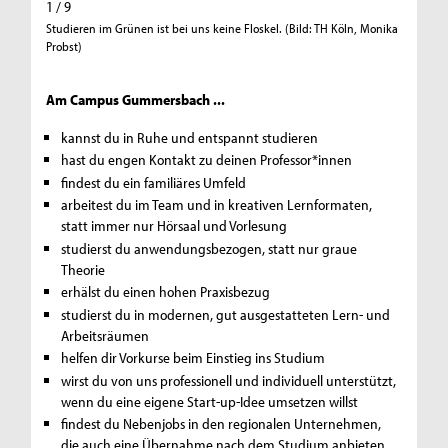
1 / 9
2 / 9
Studieren im Grünen ist bei uns keine Floskel. (Bild: TH Köln, Monika
Der Camp
Probst)
ist fussl
Am Campus Gummersbach ...
kannst du in Ruhe und entspannt studieren
hast du engen Kontakt zu deinen Professor*innen
findest du ein familiäres Umfeld
arbeitest du im Team und in kreativen Lernformaten,
statt immer nur Hörsaal und Vorlesung
studierst du anwendungsbezogen, statt nur graue
Theorie
erhälst du einen hohen Praxisbezug
studierst du in modernen, gut ausgestatteten Lern- und
Arbeitsräumen
helfen dir Vorkurse beim Einstieg ins Studium
wirst du von uns professionell und individuell unterstützt,
wenn du eine eigene Start-up-Idee umsetzen willst
findest du Nebenjobs in den regionalen Unternehmen,
die auch eine Übernahme nach dem Studium anbieten