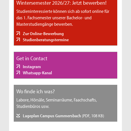
Wintersemester 2026/27: Jetzt bewerben!
Studieninteressierte können sich ab sofort online für
das 1. Fachsemester unserer Bachelor- und
Masterstudiengänge bewerben.
Zur Online-Bewerbung
Studienberatungstermine
Get in Contact
Instagram
Whatsapp-Kanal
Wo finde ich was?
Labore, Hörsäle, Seminarräume, Faachschafts,
Studienbüros usw.
Lageplan Campus Gummersbach
(PDF, 108 KB)