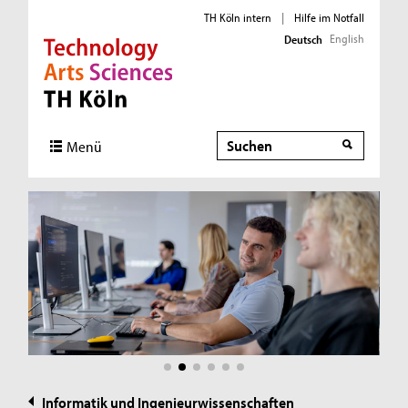
TH Köln intern
|
Hilfe im Notfall
English
Deutsch
Direkt zur Hauptnavigation
Direkt zur Subnavigation
Direkt zum Inhalt
Direkt zum Fußbereich
Suche
Suche
Menü
Informatik und Ingenieurwissenschaften