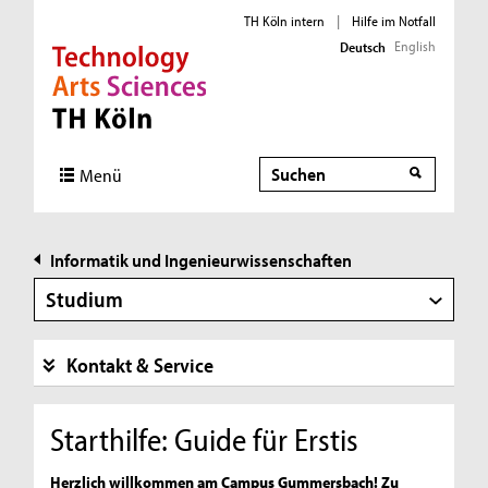
TH Köln intern
|
Hilfe im Notfall
English
Deutsch
Direkt zur Hauptnavigation
Direkt zur Subnavigation
Direkt zum Inhalt
Direkt zum Fußbereich
Suche
Suche
Menü
Informatik und Ingenieurwissenschaften
Studium
Kontakt & Service
Starthilfe: Guide für Erstis
Herzlich willkommen am Campus Gummersbach! Zu