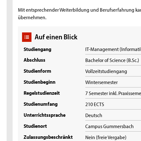
Mit entsprechender Weiterbildung und Berufserfahrung k
übernehmen.
Auf einen Blick
Studiengang
IT-Management (Informati
Abschluss
Bachelor of Science (B.Sc.)
Studienform
Vollzeitstudiengang
Studienbeginn
Wintersemester
Regelstudienzeit
7 Semester inkl. Praxissem
Studienumfang
210 ECTS
Unterrichtssprache
Deutsch
Studienort
Campus Gummersbach
Zulassungsbeschränkt
Nein (freie Vergabe)