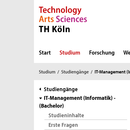
Direkt zur Hauptnavigation
Direkt zur Subnavigation
Direkt zum Inhalt
Direkt zum Fußbereich
Start
Studium
Forschung
We
Sie
Studium
/
Studiengänge
/
IT-Management (In
sind
hier:
Subnavigation
Studiengänge
IT-Management (Informatik) -
(Bachelor)
Studieninhalte
Erste Fragen