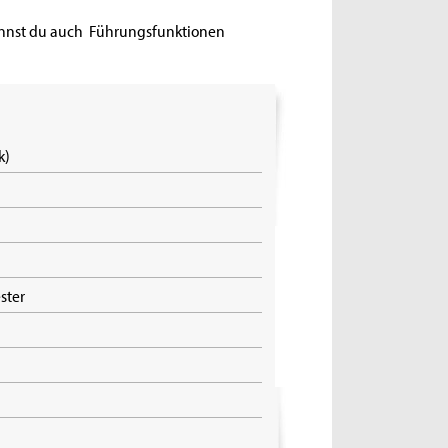
annst du auch Führungsfunktionen
k)
ester