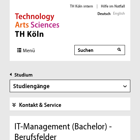
TH Köln intern
|
Hilfe im Notfall
English
Deutsch
Direkt zur Hauptnavigation
Direkt zur Subnavigation
Direkt zum Inhalt
Direkt zum Fußbereich
Suche
Menü
Studium
Studiengänge
Kontakt & Service
IT-Management (Bachelor) -
Berufsfelder