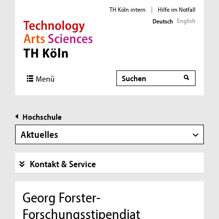
TH Köln intern
|
Hilfe im Notfall
English
Deutsch
Direkt zur Hauptnavigation
Direkt zur Subnavigation
Direkt zum Inhalt
Direkt zum Fußbereich
Suche
Menü
Hochschule
Aktuelles
Kontakt & Service
Georg Forster-
Forschungsstipendiat