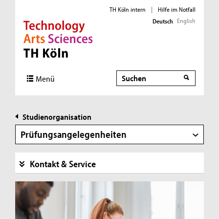
TH Köln intern
|
Hilfe im Notfall
English
Deutsch
Direkt zur Hauptnavigation
Direkt zur Subnavigation
Direkt zum Inhalt
Direkt zum Fußbereich
Suche
Menü
Studienorganisation
Prüfungsangelegenheiten
Kontakt & Service