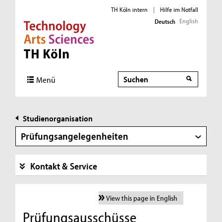
TH Köln intern
|
Hilfe im Notfall
English
Deutsch
Direkt zur Hauptnavigation
Direkt zur Subnavigation
Direkt zum Inhalt
Direkt zum Fußbereich
Suche
Menü
Studienorganisation
Prüfungsangelegenheiten
Kontakt & Service
View this page in English
Prüfungsausschüsse