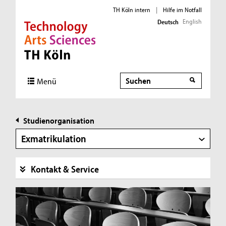
TH Köln intern
|
Hilfe im Notfall
English
Deutsch
Direkt zur Hauptnavigation
Direkt zur Subnavigation
Direkt zum Inhalt
Direkt zum Fußbereich
Suche
Menü
Studienorganisation
Exmatrikulation
Kontakt & Service