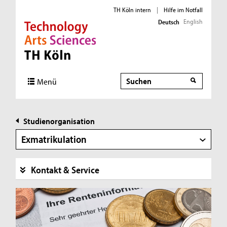
TH Köln intern
|
Hilfe im Notfall
English
Deutsch
Direkt zur Hauptnavigation
Direkt zur Subnavigation
Direkt zum Inhalt
Direkt zum Fußbereich
Suche
Menü
Studienorganisation
Exmatrikulation
Kontakt & Service