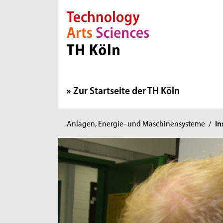
Direkt zur Hauptnavigation
Direkt zur Subnavigation
Direkt zum Inhalt
Direkt zum Fußbereich
Zur Startseite der TH Köln
Sie
Anlagen, Energie- und Maschinensysteme
/
In
sind
hier: