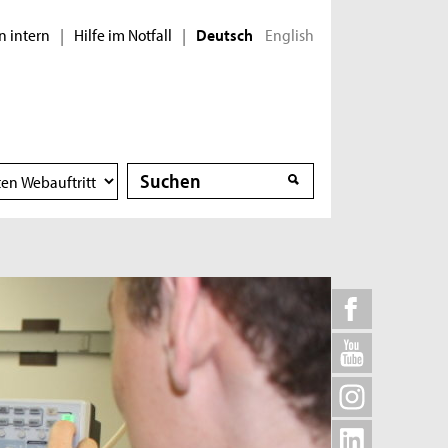
n intern
Hilfe im Notfall
English
|
|
Deutsch
Suche
Suche