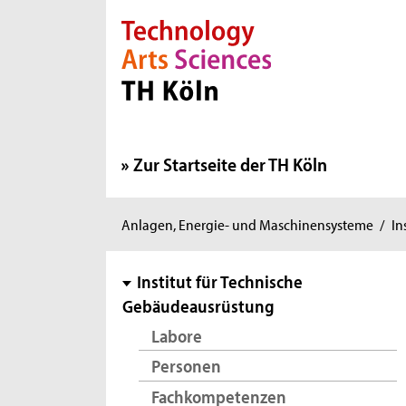
Direkt zur Hauptnavigation
Direkt zur Subnavigation
Direkt zum Inhalt
Direkt zum Fußbereich
Zur Startseite der TH Köln
Sie
Anlagen, Energie- und Maschinensysteme
/
In
sind
hier:
Subnavigation
Institut für Technische
Gebäudeausrüstung
Labore
Personen
Fachkompetenzen