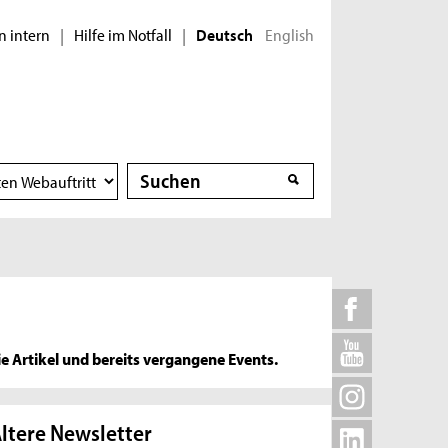
n intern
Hilfe im Notfall
English
|
|
Deutsch
Suche
Suche
e Artikel und bereits vergangene Events.
ltere Newsletter