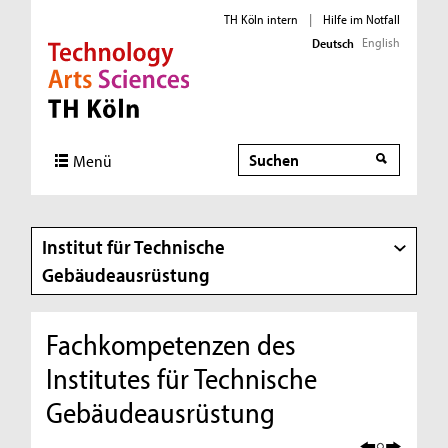
TH Köln intern
|
Hilfe im Notfall
English
Deutsch
Direkt zur Hauptnavigation
Direkt zur Subnavigation
Direkt zum Inhalt
Direkt zum Fußbereich
Suche
Suche
Menü
Institut für Technische
Gebäudeausrüstung
Fachkompetenzen des
Institutes für Technische
Gebäudeausrüstung