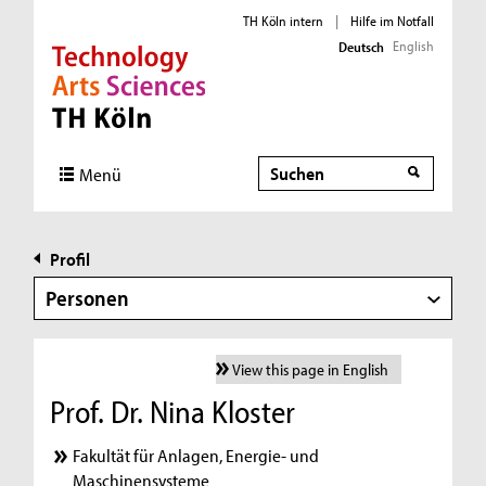
TH Köln intern
|
Hilfe im Notfall
English
Deutsch
Direkt zur Hauptnavigation
Direkt zur Subnavigation
Direkt zum Inhalt
Direkt zum Fußbereich
Suche
Menü
Profil
Personen
View this page in English
Prof. Dr. Nina Kloster
Fakultät für Anlagen, Energie- und
Maschinensysteme