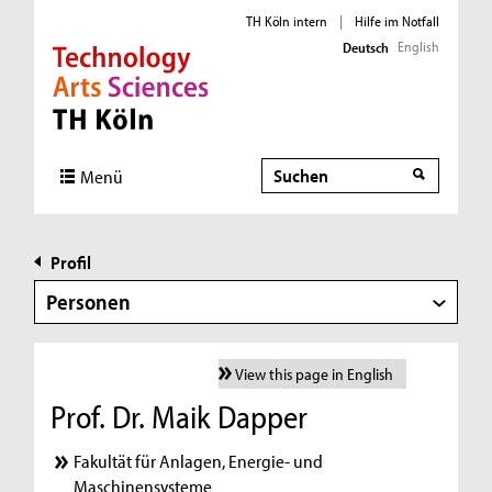
TH Köln intern
|
Hilfe im Notfall
English
Deutsch
Direkt zur Hauptnavigation
Direkt zur Subnavigation
Direkt zum Inhalt
Direkt zum Fußbereich
Suche
Menü
Profil
Personen
View this page in English
Prof. Dr. Maik Dapper
Fakultät für Anlagen, Energie- und
Maschinensysteme