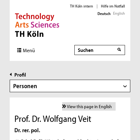
TH Köln intern
|
Hilfe im Notfall
English
Deutsch
Direkt zur Hauptnavigation
Direkt zur Subnavigation
Direkt zum Inhalt
Direkt zum Fußbereich
Suche
Menü
Profil
Personen
View this page in English
Prof. Dr. Wolfgang Veit
Dr. rer. pol.