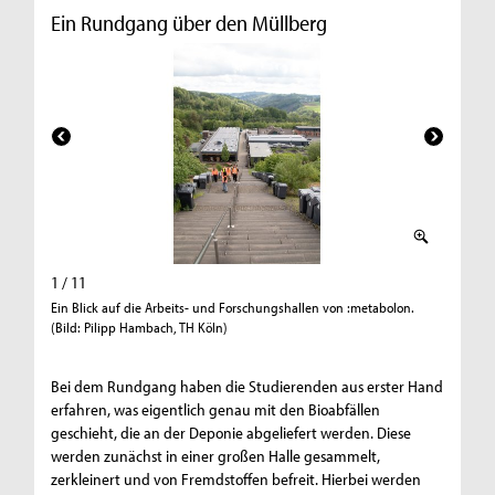
Ein Rundgang über den Müllberg
1 / 11
2 / 11
Ein Blick auf die Arbeits- und Forschungshallen von :metabolon.
Die Trepp
(Bild: Pilipp Hambach, TH Köln)
symbolisi
(Bild: P
Bei dem Rundgang haben die Studierenden aus erster Hand
erfahren, was eigentlich genau mit den Bioabfällen
geschieht, die an der Deponie abgeliefert werden. Diese
werden zunächst in einer großen Halle gesammelt,
zerkleinert und von Fremdstoffen befreit. Hierbei werden