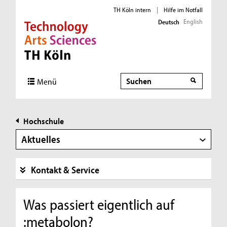
TH Köln intern
|
Hilfe im Notfall
English
Deutsch
Direkt zur Hauptnavigation
Direkt zur Subnavigation
Direkt zum Inhalt
Direkt zum Fußbereich
Suche
Menü
Hochschule
Aktuelles
Kontakt & Service
Was passiert eigentlich auf
:metabolon?