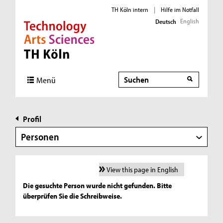
TH Köln intern
|
Hilfe im Notfall
English
Deutsch
Direkt zur Hauptnavigation
Direkt zur Subnavigation
Direkt zum Inhalt
Direkt zum Fußbereich
Suche
Menü
Profil
Personen
View this page in English
Die gesuchte Person wurde nicht gefunden. Bitte
überprüfen Sie die Schreibweise.