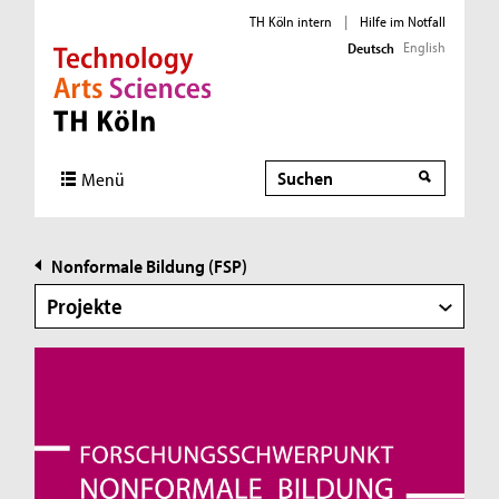
TH Köln intern
|
Hilfe im Notfall
English
Deutsch
Direkt zur Hauptnavigation
Direkt zur Subnavigation
Direkt zum Inhalt
Direkt zum Fußbereich
Suche
Suche
Menü
Nonformale Bildung (FSP)
Projekte