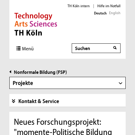
TH Köln intern
|
Hilfe im Notfall
English
Deutsch
Direkt zur Hauptnavigation
Direkt zur Subnavigation
Direkt zum Inhalt
Direkt zum Fußbereich
Suche
Suche
Menü
Nonformale Bildung (FSP)
Projekte
Kontakt & Service
Neues Forschungsprojekt:
"momente-Politische Bildung