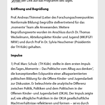
Hier
der Link auf das Programm des Tages.
Eröffnung und Begrüßung
Prof. Andreas Thimmel (Leiter des Forschungsschwerpunktes
Nonformale Bildung) begrüßte stellvertretend für das
‚momente‘ Team alle Anwesenden. Weitere
Begrüßungsworte wurden im Anschluss durch Dr. Thomas
Weckelmann, Abteilungsleiter Kinder und Jugend (MKJFGFI
NRW) und durch Prof‘in Dr. Sylvia Heuchemer (Präsidentin
der TH Köln) gehalten.
Impulse
1) Prof. Marc Schulz (TH Köln) stellte in dem ersten Impuls
des Tages „Momente – Das Politische vom Alltag aus denken“,
die konzeptionellen Eckpunkte einer alltagsorientierten
politischen Bildung für die Offene Kinder- und Jugendarbeit
zur Diskussion. Er beleuchtete die analytische Differenz
zwischen Politik, Politiken und dem Politischen in der
Offenen Kinder- und Jugendarbeit (OKJA). Der Impuls zeigte
auf, wie alltägliche Praktiken in der OKJA gesellschaftliche
Machtverhältnisse reflektieren und formen – sei es durch