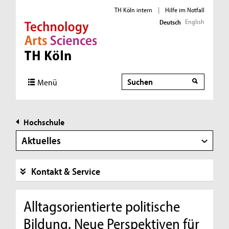
TH Köln intern
|
Hilfe im Notfall
English
Deutsch
Direkt zur Hauptnavigation
Direkt zur Subnavigation
Direkt zum Inhalt
Direkt zum Fußbereich
Suche
Menü
Hochschule
Aktuelles
Kontakt & Service
Alltagsorientierte politische
Bildung. Neue Perspektiven für