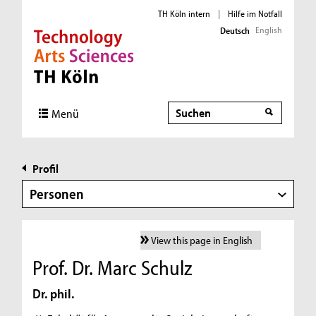
TH Köln intern
|
Hilfe im Notfall
English
Deutsch
Direkt zur Hauptnavigation
Direkt zur Subnavigation
Direkt zum Inhalt
Direkt zum Fußbereich
Suche
Menü
Profil
Personen
View this page in English
Prof. Dr. Marc Schulz
Dr. phil.