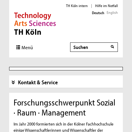
TH Köln intern
|
Hilfe im Notfall
English
Deutsch
Direkt zur Hauptnavigation
Direkt zur Subnavigation
Direkt zum Inhalt
Direkt zum Fußbereich
Suche
Suche
Menü
Kontakt & Service
Forschungsschwerpunkt Sozial
· Raum · Management
Im Jahr 2000 formierten sich in der Kölner Fachhochschule
einige Wissenschaftlerinnen und Wissenschaftler der