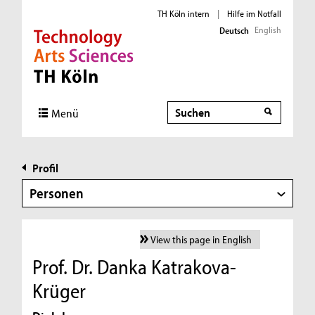
TH Köln intern
|
Hilfe im Notfall
English
Deutsch
Direkt zur Hauptnavigation
Direkt zur Subnavigation
Direkt zum Inhalt
Direkt zum Fußbereich
Suche
Menü
Profil
Personen
View this page in English
Prof. Dr. Danka Katrakova-
Krüger