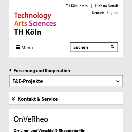
TH Köln intern
|
Hilfe im Notfall
English
Deutsch
Direkt zur Hauptnavigation
Direkt zur Subnavigation
Direkt zum Inhalt
Direkt zum Fußbereich
Suche
Suche
Menü
Forschung und Kooperation
F&E-Projekte
Kontakt & Service
OnVeRheo
On-Line- und Verschleiß-Rheometer für