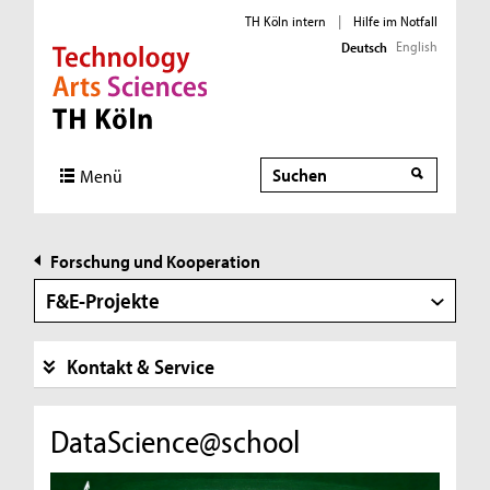
TH Köln intern
|
Hilfe im Notfall
English
Deutsch
Direkt zur Hauptnavigation
Direkt zur Subnavigation
Direkt zum Inhalt
Direkt zum Fußbereich
Suche
Suche
Menü
Forschung und Kooperation
F&E-Projekte
Kontakt & Service
DataScience@school