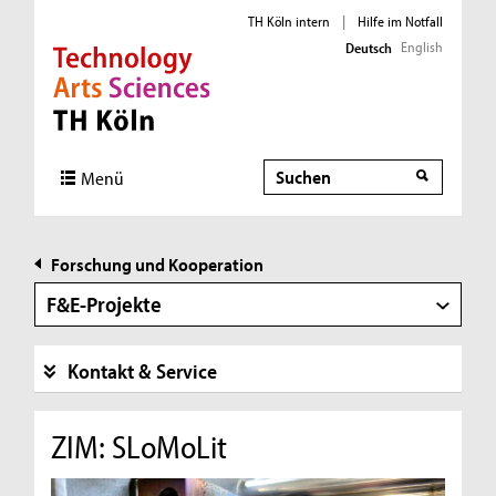
TH Köln intern
|
Hilfe im Notfall
English
Deutsch
Direkt zur Hauptnavigation
Direkt zur Subnavigation
Direkt zum Inhalt
Direkt zum Fußbereich
Suche
Suche
Menü
Forschung und Kooperation
F&E-Projekte
Kontakt & Service
ZIM: SLoMoLit