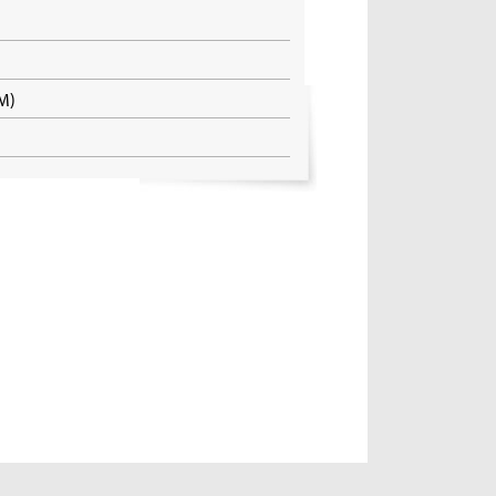
IM)
8