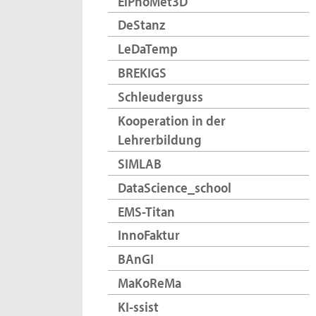
ElPhoMet3D
DeStanz
LeDaTemp
BREKIGS
Schleuderguss
Kooperation in der
Lehrerbildung
SIMLAB
DataScience_school
EMS-Titan
InnoFaktur
BAnGI
MaKoReMa
KI-ssist