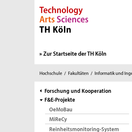
Direkt zur Hauptnavigation
Direkt zur Subnavigation
Direkt zum Inhalt
Direkt zum Fußbereich
Zur Startseite der TH Köln
Sie
Hochschule
/
Fakultäten
/
Informatik und In
sind
hier:
Subnavigation
Forschung und Kooperation
F&E-Projekte
OeMoBau
MiReCy
Reinheitsmonitoring-System